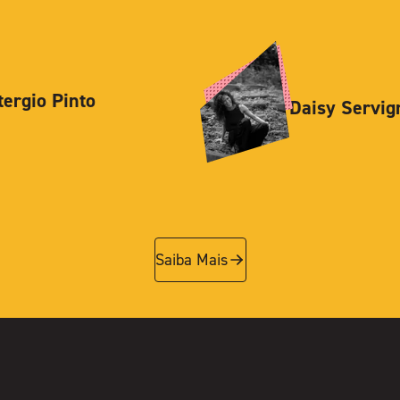
tergio Pinto
Daisy Servig
Saiba Mais