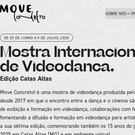
SOBRE NÓS
P
DE 25 DE JUNHO A 9 DE JULHO, 2025
Mostra Internacion
de Videodanca.
Edição Catas Altas
Move Concreto! é uma mostra de videodança produzida pe
desde 2017 em que o encontro entre a dança e o cinema são
de exibição e formação em videodança, colaborações com fe
fomentando a difusão e formação em videodança para artist
a sua sétima edição, comemorando também os 15 anos do g
2025 em Catas Altas (MG) e em ambiente virtual.